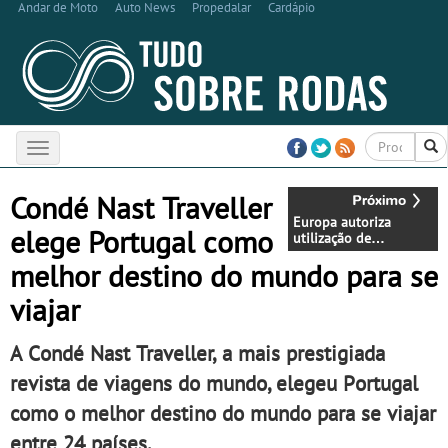
Andar de Moto
Auto News
Propedalar
Cardápio
Toggle
navigation
Condé Nast Traveller
Europa autoriza
elege Portugal como
utilização de
dispositivos
melhor destino do mundo para se
electrónicos durante o
voo
viajar
A Condé Nast Traveller, a mais prestigiada
revista de viagens do mundo, elegeu Portugal
como o melhor destino do mundo para se viajar
entre 24 países.