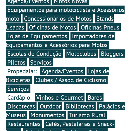
Agenda/Eventos
Motos Novas
decisiva, acompanhando o
Equipamentos para motociclista e Acessórios
atleta português na fase
de preparação para o seu
moto
Concessionários de Motos
Stands
derradeiro salto, e
Usadas
Oficinas de Motos
Oficinas Pneus
celebrando com ele a
coragem, a disciplina e a
Lojas de Equipamentos
Importadores de
capacidade de
transformação que sempre
Equipamentos e Acessórios para Motos
definiram o seu percurso
Escolas de Condução
Motoclubes
Bloggers
desportivo.
Pilotos
Serviços
Propedalar:
Agenda/Eventos
Lojas de
Bicicletas
Clubes / Assoc. de Ciclismo
Serviços
Cardápio:
Vinhos e Gourmet
Bares
Discotecas
Outdoor
Bibliotecas
Palácios e
Museus
Monumentos
Turismo Rural
Restaurantes
Cafés, Pastelarias e Snack-