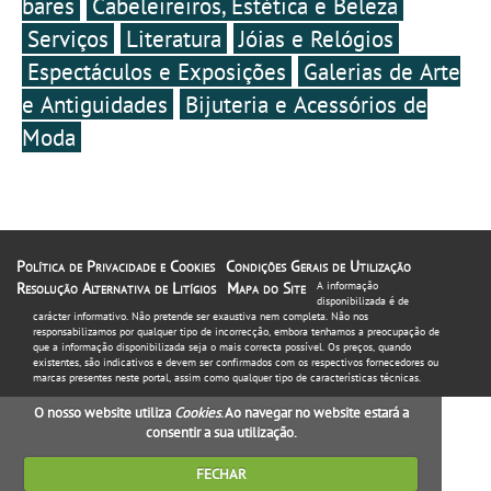
bares
Cabeleireiros, Estética e Beleza
Serviços
Literatura
Jóias e Relógios
Espectáculos e Exposições
Galerias de Arte
e Antiguidades
Bijuteria e Acessórios de
Moda
Política de Privacidade e Cookies
Condições Gerais de Utilização
Resolução Alternativa de Litígios
Mapa do Site
A informação
disponibilizada é de
carácter informativo. Não pretende ser exaustiva nem completa. Não nos
responsabilizamos por qualquer tipo de incorrecção, embora tenhamos a preocupação de
que a informação disponibilizada seja o mais correcta possível. Os preços, quando
existentes, são indicativos e devem ser confirmados com os respectivos fornecedores ou
marcas presentes neste portal, assim como qualquer tipo de características técnicas.
O nosso website utiliza
Cookies
. Ao navegar no website estará a
consentir a sua utilização.
FECHAR