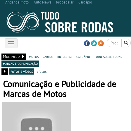
Andar de Moto
Auto News
Propedalar
Cardápio
Toggle
navigation
Multimédia
motos
carros
bicicletas
cardápio
tudo sobre rodas
marcas e comunicação
fotos e vídeos
vídeos
Comunicação e Publicidade de
Marcas de Motos