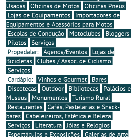
cortinas blackout para os
Usadas
Oficinas de Motos
Oficinas Pneus
algumas específicas para
vidros e acessórios
veículos elétricos.
Lojas de Equipamentos
Importadores de
práticos, como uma mesa
e duas cadeiras, bem
Equipamentos e Acessórios para Motos
como grelhas de
ventilação para os vidros
Escolas de Condução
Motoclubes
Bloggers
laterais dianteiros. Desta
Pilotos
Serviços
forma, o ID. Buzz pode ser
transformado numa
Propedalar:
Agenda/Eventos
Lojas de
confortável auto-caravana
Bicicletas
Clubes / Assoc. de Ciclismo
para duas pessoas.
Serviços
Cardápio:
Vinhos e Gourmet
Bares
Discotecas
Outdoor
Bibliotecas
Palácios e
Museus
Monumentos
Turismo Rural
Restaurantes
Cafés, Pastelarias e Snack-
bares
Cabeleireiros, Estética e Beleza
Serviços
Literatura
Jóias e Relógios
Espectáculos e Exposições
Galerias de Arte