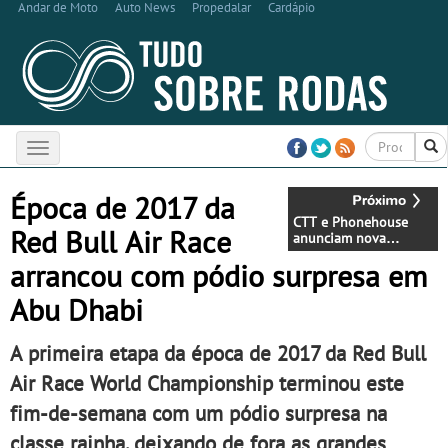
Andar de Moto
Auto News
Propedalar
Cardápio
Toggle
navigation
Época de 2017 da
CTT e Phonehouse
Red Bull Air Race
anunciam nova
parceria
arrancou com pódio surpresa em
Abu Dhabi
A primeira etapa da época de 2017 da Red Bull
Air Race World Championship terminou este
fim-de-semana com um pódio surpresa na
classe rainha, deixando de fora as grandes