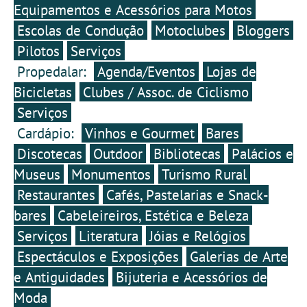
melhor e era ele o
Equipamentos e Acessórios para Motos
vencedor do dia três da
Escolas de Condução
Motoclubes
Bloggers
Grandíssima. Festa no
autocarro da
Pilotos
Serviços
Anicolor/Campicarn.
Propedalar:
Agenda/Eventos
Lojas de
Bicicletas
Clubes / Assoc. de Ciclismo
Serviços
Cardápio:
Vinhos e Gourmet
Bares
Discotecas
Outdoor
Bibliotecas
Palácios e
Museus
Monumentos
Turismo Rural
Restaurantes
Cafés, Pastelarias e Snack-
bares
Cabeleireiros, Estética e Beleza
Serviços
Literatura
Jóias e Relógios
Espectáculos e Exposições
Galerias de Arte
e Antiguidades
Bijuteria e Acessórios de
Moda