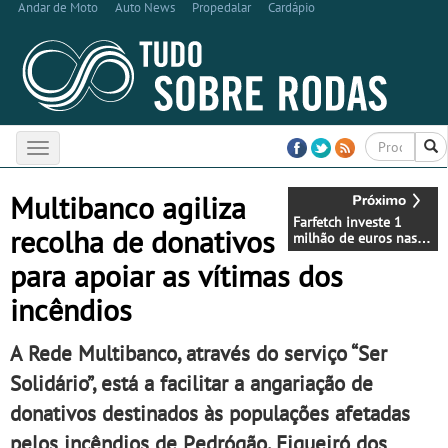
Andar de Moto
Auto News
Propedalar
Cardápio
Toggle
navigation
Multibanco agiliza
Farfetch investe 1
recolha de donativos
milhão de euros nas
novas instalações em
para apoiar as vítimas dos
Lisboa
incêndios
A Rede Multibanco, através do serviço “Ser
Solidário”, está a facilitar a angariação de
donativos destinados às populações afetadas
pelos incêndios de Pedrógão, Figueiró dos