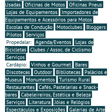
cortinas blackout para os
Usadas
Oficinas de Motos
Oficinas Pneus
algumas específicas para
vidros e acessórios
veículos elétricos.
Lojas de Equipamentos
Importadores de
práticos, como uma mesa
e duas cadeiras, bem
Equipamentos e Acessórios para Motos
como grelhas de
ventilação para os vidros
Escolas de Condução
Motoclubes
Bloggers
laterais dianteiros. Desta
Pilotos
Serviços
forma, o ID. Buzz pode ser
transformado numa
Propedalar:
Agenda/Eventos
Lojas de
confortável auto-caravana
Bicicletas
Clubes / Assoc. de Ciclismo
para duas pessoas.
Serviços
Cardápio:
Vinhos e Gourmet
Bares
Discotecas
Outdoor
Bibliotecas
Palácios e
Museus
Monumentos
Turismo Rural
Restaurantes
Cafés, Pastelarias e Snack-
bares
Cabeleireiros, Estética e Beleza
Serviços
Literatura
Jóias e Relógios
Espectáculos e Exposições
Galerias de Arte