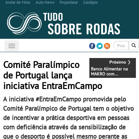
Andar de Moto
Auto News
Propedalar
Cardápio
Toggle
navigation
Comité Paralímpico
Banco Alimentar na
de Portugal lança
MAKRO com
Campanha Ajuda Vale
iniciativa EntraEmCampo
e Recolha de
Alimentos
A iniciativa #EntraEmCampo promovida pelo
Comité Paralímpico de Portugal tem o objetivo
de incentivar a prática desportiva em pessoas
com deficiência através da sensibilização de
que o desporto é possível mesmo perante as