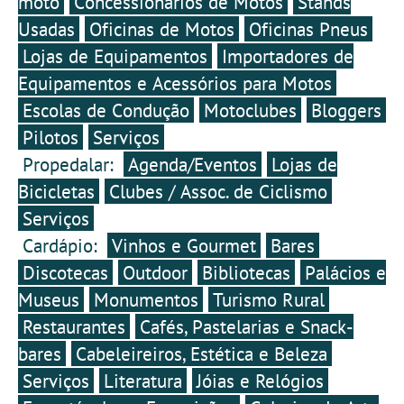
moto
Concessionários de Motos
Stands
Usadas
Oficinas de Motos
Oficinas Pneus
Lojas de Equipamentos
Importadores de
Equipamentos e Acessórios para Motos
Escolas de Condução
Motoclubes
Bloggers
Pilotos
Serviços
Propedalar:
Agenda/Eventos
Lojas de
Bicicletas
Clubes / Assoc. de Ciclismo
Serviços
Cardápio:
Vinhos e Gourmet
Bares
Discotecas
Outdoor
Bibliotecas
Palácios e
Museus
Monumentos
Turismo Rural
Restaurantes
Cafés, Pastelarias e Snack-
bares
Cabeleireiros, Estética e Beleza
Serviços
Literatura
Jóias e Relógios