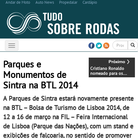
Andar de Moto
Auto News
Propedalar
Cardápio
Toggle
navigation
Parques e
Cristiano Ronaldo
Monumentos de
nomeado para os
Laureus World Sports
Sintra na BTL 2014
Awards 2014
A Parques de Sintra estará novamente presente
na BTL – Bolsa de Turismo de Lisboa 2014, de
12 a 16 de março na FIL – Feira Internacional
de Lisboa (Parque das Nações), com um stand e
exibições de falcoaria, no sentido de promover