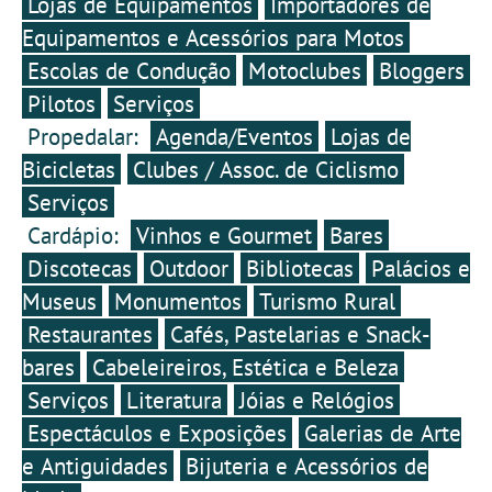
Lojas de Equipamentos
Importadores de
Equipamentos e Acessórios para Motos
Escolas de Condução
Motoclubes
Bloggers
Pilotos
Serviços
Propedalar:
Agenda/Eventos
Lojas de
Bicicletas
Clubes / Assoc. de Ciclismo
Serviços
Cardápio:
Vinhos e Gourmet
Bares
Discotecas
Outdoor
Bibliotecas
Palácios e
Museus
Monumentos
Turismo Rural
Restaurantes
Cafés, Pastelarias e Snack-
bares
Cabeleireiros, Estética e Beleza
Serviços
Literatura
Jóias e Relógios
Espectáculos e Exposições
Galerias de Arte
e Antiguidades
Bijuteria e Acessórios de