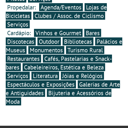
Propedalar:
Agenda/Eventos
Lojas de
Bicicletas
Clubes / Assoc. de Ciclismo
Serviços
Cardápio:
Vinhos e Gourmet
Bares
Discotecas
Outdoor
Bibliotecas
Palácios e
Museus
Monumentos
Turismo Rural
Restaurantes
Cafés, Pastelarias e Snack-
bares
Cabeleireiros, Estética e Beleza
Serviços
Literatura
Jóias e Relógios
Espectáculos e Exposições
Galerias de Arte
e Antiguidades
Bijuteria e Acessórios de
Moda