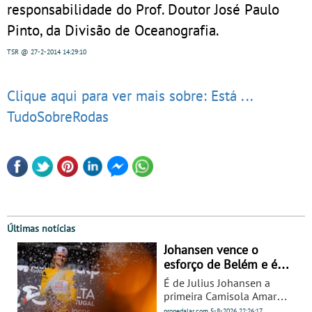
responsabilidade do Prof. Doutor José Paulo
Pinto, da Divisão de Oceanografia.
TSR
@ 27-2-2014
14:29:10
Clique aqui para ver mais sobre: Está ...
TudoSobreRodas
Últimas notícias
Johansen vence o
esforço de Belém e é o
primeiro camisola
É de Julius Johansen a
amarela da Volta a
primeira Camisola Amarela
Portugal - Prova
da 87.ª Volta a Portugal
propedalar.com
5-8-2026
22:26:17