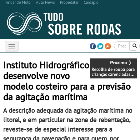
Andar de Moto
Auto News
Propedalar
Cardápio
Toggle
navigation
Instituto Hidrográfico
Recolha de roupa para
desenvolve novo
crianças carenciadas
no Alegro Castelo
modelo costeiro para a previsão
Branco dia 2 de março
da agitação marítima
A descrição adequada da agitação marítima no
litoral, e em particular na zona de rebentação,
reveste-se de especial interesse para a
segurança da navegação e para quem, por