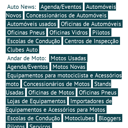
com uma proposta
Auto News:
Agenda/Eventos
Automóveis
cremosa, suave e versátil,
pensada para acompanhar
Novos
Concessionários de Automóveis
o consumidor em
Automóveis usados
Oficinas de Automóveis
diferentes momentos ao
longo do ano.
Oficinas Pneus
Oficinas Vidros
Pilotos
Escolas de Condução
Centros de Inspecção
Clubes Auto
Andar de Moto:
Motos Usadas
Agenda/Eventos
Motos Novas
Equipamentos para motociclista e Acessórios
moto
Concessionários de Motos
Stands
Usadas
Oficinas de Motos
Oficinas Pneus
Lojas de Equipamentos
Importadores de
Equipamentos e Acessórios para Motos
Escolas de Condução
Motoclubes
Bloggers
Pilotos
Serviços