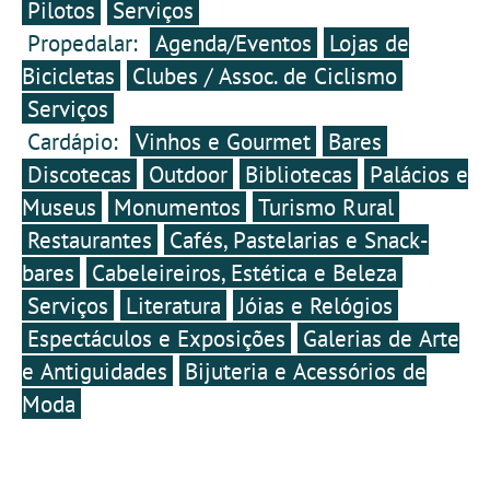
Pilotos
Serviços
Propedalar:
Agenda/Eventos
Lojas de
Bicicletas
Clubes / Assoc. de Ciclismo
Serviços
Cardápio:
Vinhos e Gourmet
Bares
Discotecas
Outdoor
Bibliotecas
Palácios e
Museus
Monumentos
Turismo Rural
Restaurantes
Cafés, Pastelarias e Snack-
bares
Cabeleireiros, Estética e Beleza
Serviços
Literatura
Jóias e Relógios
Espectáculos e Exposições
Galerias de Arte
e Antiguidades
Bijuteria e Acessórios de
Moda