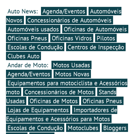
cultura e identidade do
concebida para celebrar os
movimento constante da
território. O certame conta
sentidos. Num formato
maré. Pensada para a
Auto News:
Agenda/Eventos
Automóveis
ainda com seis espaços
dinâmico e descontraído,
Escadaria Central do
temáticos, dezenas de
Novos
Concessionários de Automóveis
os convidados poderão
centro comercial, a
showcookings,
percorrer diferentes
intervenção convida os
Automóveis usados
Oficinas de Automóveis
workshops, concertos e
estações gastronómicas,
visitantes a descobrir uma
experiências para toda a
Oficinas Pneus
Oficinas Vidros
Pilotos
descobrir criações
experiência visual que
família.
preparadas especialmente
desafia a perceção do
Escolas de Condução
Centros de Inspecção
para esta ocasião e
espaço através da forma e
contactar diretamente com
Clubes Auto
do movimento.
os chefs responsáveis por
Andar de Moto:
Motos Usadas
cada proposta.
Agenda/Eventos
Motos Novas
Equipamentos para motociclista e Acessórios
moto
Concessionários de Motos
Stands
Usadas
Oficinas de Motos
Oficinas Pneus
Lojas de Equipamentos
Importadores de
Equipamentos e Acessórios para Motos
Escolas de Condução
Motoclubes
Bloggers