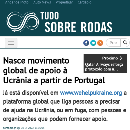
Andar de Moto
Auto News
Propedalar
Cardápio
Toggle
navigation
Nasce movimento
Qatar Airways reforça
global de apoio à
protocolo com a
USAID ROUTES
Ucrânia a partir de Portugal
Parnership para
combater o tráfico de
vida selvagem
Já está disponível em
www.wehelpukraine.org
a
plataforma global que liga pessoas a precisar
de ajuda na Ucrânia, ou em fuga, com pessoas e
organizações que podem fornecer apoio.
cardapio.pt
@ 28-2-2022
13:10:15