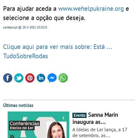
Para ajudar aceda a
www.wehelpukraine.org
e
selecione a opção que deseja.
cardapio.pt
@ 28-2-2022
13:10:15
Clique aqui para ver mais sobre: Está ...
TudoSobreRodas
Últimas notícias
Sanna Marin
Evento
inaugura as
Conferências Ideias de
A Ideias de Ler lança, a 17
Ler, em Lisboa - Antiga
de setembro, as