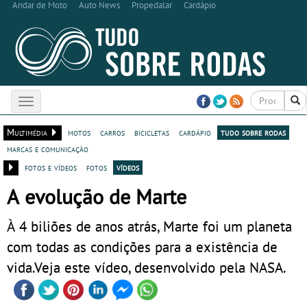
Andar de Moto
Auto News
Propedalar
Cardápio
Toggle
navigation
Multimédia
motos
carros
bicicletas
cardápio
tudo sobre rodas
marcas e comunicação
fotos e vídeos
fotos
vídeos
A evolução de Marte
À 4 biliões de anos atrás, Marte foi um planeta
com todas as condições para a existência de
vida.Veja este vídeo, desenvolvido pela NASA.