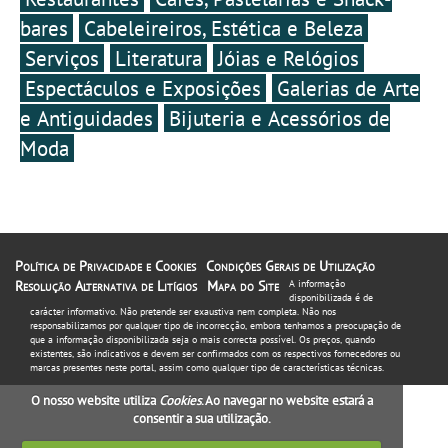
bares
Cabeleireiros, Estética e Beleza
Serviços
Literatura
Jóias e Relógios
Espectáculos e Exposições
Galerias de Arte
e Antiguidades
Bijuteria e Acessórios de
Moda
Política de Privacidade e Cookies
Condições Gerais de Utilização
Resolução Alternativa de Litígios
Mapa do Site
A informação
disponibilizada é de
carácter informativo. Não pretende ser exaustiva nem completa. Não nos
responsabilizamos por qualquer tipo de incorrecção, embora tenhamos a preocupação de
que a informação disponibilizada seja o mais correcta possível. Os preços, quando
existentes, são indicativos e devem ser confirmados com os respectivos fornecedores ou
marcas presentes neste portal, assim como qualquer tipo de características técnicas.
O nosso website utiliza
Cookies
. Ao navegar no website estará a
consentir a sua utilização.