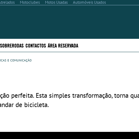
Atrelados
Motoclubes
Motos Usadas
Automóveis Usados
..SOBRERODAS
CONTACTOS
ÁREA RESERVADA
rcas e comunicação
ção perfeita. Esta simples transformação, torna qu
ndar de bicicleta.