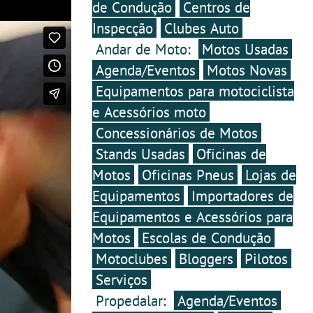
de Condução
Centros de
Inspecção
Clubes Auto
Andar de Moto:
Motos Usadas
Agenda/Eventos
Motos Novas
Equipamentos para motociclista
e Acessórios moto
Concessionários de Motos
Stands Usadas
Oficinas de
Motos
Oficinas Pneus
Lojas de
Equipamentos
Importadores de
Equipamentos e Acessórios para
Motos
Escolas de Condução
Motoclubes
Bloggers
Pilotos
Serviços
Propedalar:
Agenda/Eventos