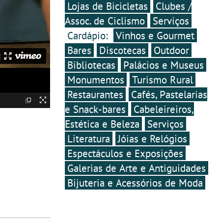
Lojas de Bicicletas
Clubes /
Assoc. de Ciclismo
Serviços
Cardápio:
Vinhos e Gourmet
Bares
Discotecas
Outdoor
Bibliotecas
Palácios e Museus
Monumentos
Turismo Rural
Restaurantes
Cafés, Pastelarias
e Snack-bares
Cabeleireiros,
Estética e Beleza
Serviços
Literatura
Jóias e Relógios
Espectáculos e Exposições
Galerias de Arte e Antiguidades
Bijuteria e Acessórios de Moda