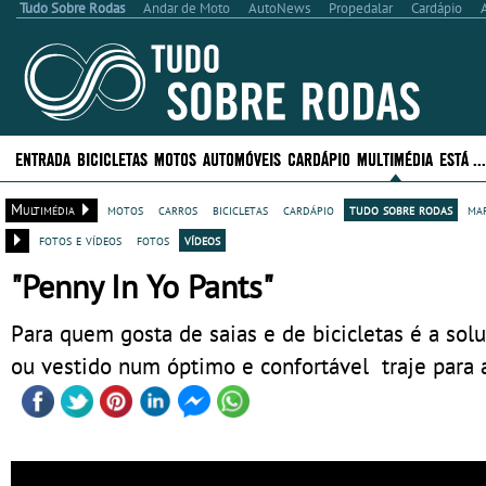
Tudo Sobre Rodas
Andar de Moto
AutoNews
Propedalar
Cardápio
ENTRADA
BICICLETAS
MOTOS
AUTOMÓVEIS
CARDÁPIO
MULTIMÉDIA
ESTÁ .
Multimédia
motos
carros
bicicletas
cardápio
tudo sobre rodas
ma
fotos e vídeos
fotos
vídeos
"Penny In Yo Pants"
Para quem gosta de saias e de bicicletas é a solu
ou vestido num óptimo e confortável traje para a