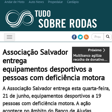
Andar de Moto
Auto News
Propedalar
Cardápio
Toggle
navigation
Associação Salvador
Multibanco agiliza
entrega
recolha de donativos
para apoiar as vítimas
equipamentos desportivos a
dos incêndios
pessoas com deficiência motora
A Associação Salvador entrega esta quarta-feira,
21 de junho, equipamentos desportivos a 19
pessoas com deficiência motora. A ação
acontece no âmbito do Banco de Ajudas