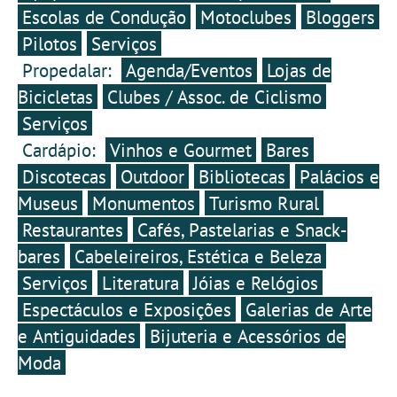
Escolas de Condução
Motoclubes
Bloggers
Pilotos
Serviços
Propedalar:
Agenda/Eventos
Lojas de
Bicicletas
Clubes / Assoc. de Ciclismo
Serviços
Cardápio:
Vinhos e Gourmet
Bares
Discotecas
Outdoor
Bibliotecas
Palácios e
Museus
Monumentos
Turismo Rural
Restaurantes
Cafés, Pastelarias e Snack-
bares
Cabeleireiros, Estética e Beleza
Serviços
Literatura
Jóias e Relógios
Espectáculos e Exposições
Galerias de Arte
e Antiguidades
Bijuteria e Acessórios de
Moda