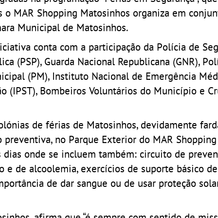
s o MAR Shopping Matosinhos organiza em conjun
ara Municipal de Matosinhos.
iciativa conta com a participação da Polícia de Se
ica (PSP), Guarda Nacional Republicana (GNR), Pol
icipal (PM), Instituto Nacional de Emergência Méd
ão (IPST), Bombeiros Voluntários do Município e Cr
olónias de férias de Matosinhos, devidamente far
o preventiva, no Parque Exterior do MAR Shopping
 dias onde se incluem também: circuito de preve
 e de alcoolemia, exercícios de suporte básico de
importância de dar sangue ou de usar proteção solar
sinhos, afirma que “é sempre com sentido de mis