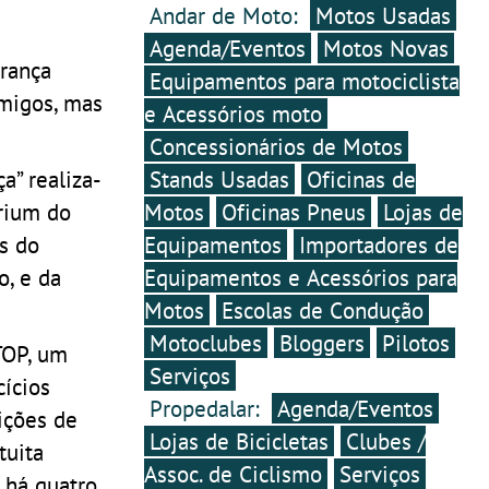
Andar de Moto:
Motos Usadas
Agenda/Eventos
Motos Novas
rança
Equipamentos para motociclista
amigos, mas
e Acessórios moto
Concessionários de Motos
a” realiza-
Stands Usadas
Oficinas de
trium do
Motos
Oficinas Pneus
Lojas de
s do
Equipamentos
Importadores de
o, e da
Equipamentos e Acessórios para
Motos
Escolas de Condução
Motoclubes
Bloggers
Pilotos
TOP, um
Serviços
cícios
Propedalar:
Agenda/Eventos
ições de
Lojas de Bicicletas
Clubes /
tuita
Assoc. de Ciclismo
Serviços
 há quatro