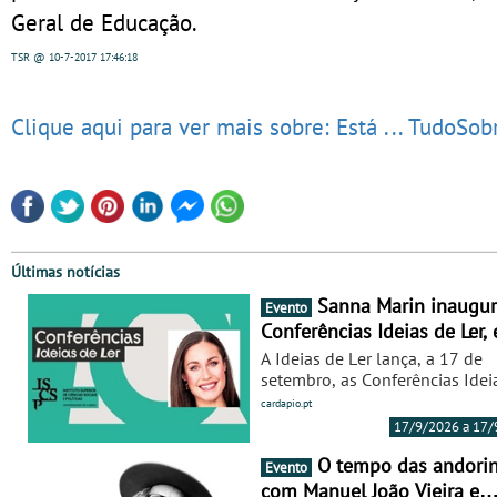
Geral de Educação.
TSR
@ 10-7-2017
17:46:18
Clique aqui para ver mais sobre: Está ... TudoSo
Últimas notícias
Sanna Marin inaugura as
Evento
Conferências Ideias de Ler,
Lisboa - Antiga primeira-
A Ideias de Ler lança, a 17 de
ministra da Finlândia é a
setembro, as Conferências Idei
convidada da primeira edi
Ler, um novo espaço de reflex
cardapio.pt
debate que pretende reunir aut
do novo ciclo de debates
17/9/2026 a 17/
académicos, decisores e
dedicado aos grandes tema
personalidades de referência 
O tempo das andorinhas,
Evento
nosso tempo
torno das questões que marca
com Manuel João Vieira e