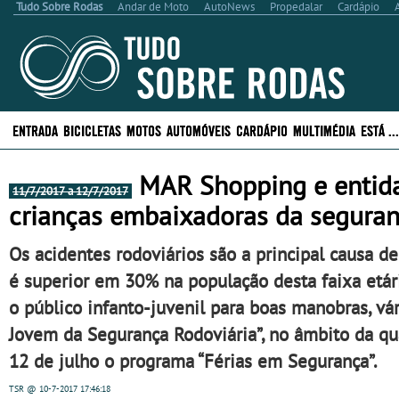
Tudo Sobre Rodas
Andar de Moto
AutoNews
Propedalar
Cardápio
ENTRADA
BICICLETAS
MOTOS
AUTOMÓVEIS
CARDÁPIO
MULTIMÉDIA
ESTÁ .
MAR Shopping e entida
11/7/2017 a 12/7/2017
crianças embaixadoras da segura
Os acidentes rodoviários são a principal causa d
é superior em 30% na população desta faixa etária
o público infanto-juvenil para boas manobras, vár
Jovem da Segurança Rodoviária”, no âmbito da qu
12 de julho o programa “Férias em Segurança”.
TSR
@ 10-7-2017
17:46:18