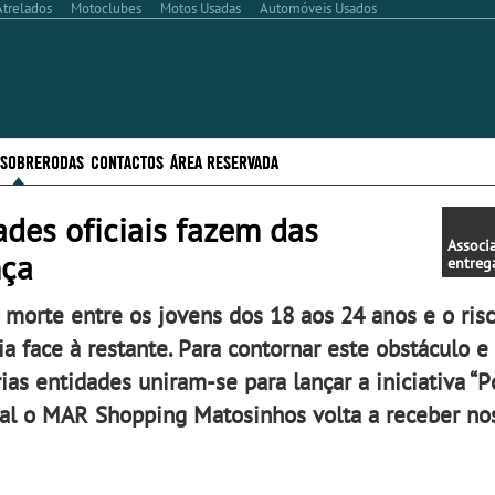
Atrelados
Motoclubes
Motos Usadas
Automóveis Usados
..SOBRERODAS
CONTACTOS
ÁREA RESERVADA
des oficiais fazem das
Associ
nça
entreg
despor
com de
e morte entre os jovens dos 18 aos 24 anos e o ris
motor
 face à restante. Para contornar este obstáculo e 
ias entidades uniram-se para lançar a iniciativa “P
al o MAR Shopping Matosinhos volta a receber nos