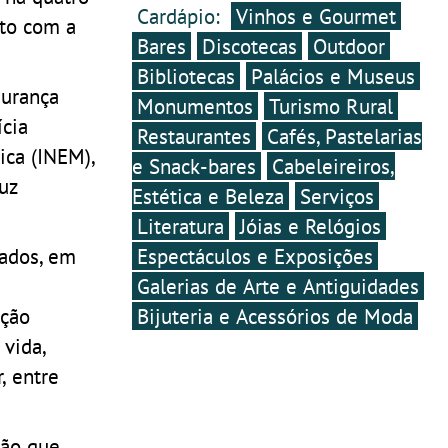
Cardápio:
Vinhos e Gourmet
to com a
Bares
Discotecas
Outdoor
Bibliotecas
Palácios e Museus
gurança
Monumentos
Turismo Rural
ícia
Restaurantes
Cafés, Pastelarias
ica (INEM),
e Snack-bares
Cabeleireiros,
uz
Estética e Beleza
Serviços
Literatura
Jóias e Relógios
dados, em
Espectáculos e Exposições
Galerias de Arte e Antiguidades
nção
Bijuteria e Acessórios de Moda
 vida,
, entre
são que