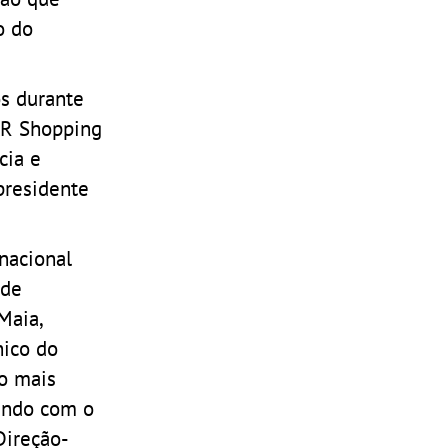
o do
s durante
MAR Shopping
cia e
presidente
 nacional
 de
Maia,
nico do
ão mais
tando com o
Direção-