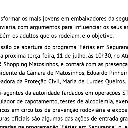
nsformar os mais jovens em embaixadores da segu
oviária, com argumentos para influenciar os seus 
bém os adultos que os rodeiam, é o objetivo.
essão de abertura do programa “Férias em Seguranç
a próxima terça-feira, 11 de julho, às 10h30, no A
 Shopping Matosinhos, e contará com as presença
sidente da Câmara de Matosinhos, Eduardo Pinheir
eadora da Proteção Civil, Maria de Lurdes Queirós.
i-agentes da autoridade fardados em operações S
ulador de capotamento, testes de alcoolemia, exer
ticos em circuitos de prevenção rodoviária e expos
uras oficiais são algumas das ações de entrada gra
egradas na programação “Férias em Segurança”, que