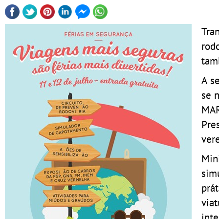
Tra
rod
tam
A s
se n
MAR
Pre
ver
Min
sim
prá
viat
int