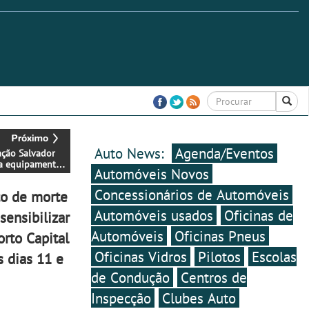
Auto News:
Agenda/Eventos
ação Salvador
a equipamentos
Automóveis Novos
tivos a pessoas
ficiência
Concessionários de Automóveis
co de morte
a
Automóveis usados
Oficinas de
sensibilizar
Automóveis
Oficinas Pneus
orto Capital
Oficinas Vidros
Pilotos
Escolas
 dias 11 e
de Condução
Centros de
Inspecção
Clubes Auto