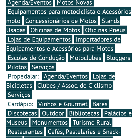
Agenda/Eventos
Motos Novas
Equipamentos para motociclista e Acessórios
moto
Concessionários de Motos
Stands
Usadas
Oficinas de Motos
Oficinas Pneus
Lojas de Equipamentos
Importadores de
Equipamentos e Acessórios para Motos
Escolas de Condução
Motoclubes
Bloggers
Pilotos
Serviços
Propedalar:
Agenda/Eventos
Lojas de
Bicicletas
Clubes / Assoc. de Ciclismo
Serviços
Cardápio:
Vinhos e Gourmet
Bares
Discotecas
Outdoor
Bibliotecas
Palácios e
Museus
Monumentos
Turismo Rural
Restaurantes
Cafés, Pastelarias e Snack-