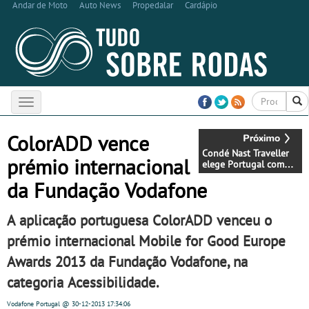
Andar de Moto
Auto News
Propedalar
Cardápio
Toggle
navigation
ColorADD vence
Condé Nast Traveller
prémio internacional
elege Portugal como
melhor destino do
da Fundação Vodafone
mundo para se viajar
A aplicação portuguesa ColorADD venceu o
prémio internacional Mobile for Good Europe
Awards 2013 da Fundação Vodafone, na
categoria Acessibilidade.
Vodafone Portugal
@ 30-12-2013
17:34:06