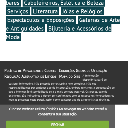
bares
Cabeleireiros, Estética e Beleza
Serviços
Literatura
Jóias e Relógios
Espectáculos e Exposições
Galerias de Arte
e Antiguidades
Bijuteria e Acessórios de
Moda
Política de Privacidade e Cookies
Condições Gerais de Utilização
Resolução Alternativa de Litígios
Mapa do Site
A informação
disponibilizada é de
carácter informativo. Não pretende ser exaustiva nem completa. Não nos
responsabilizamos por qualquer tipo de incorrecção, embora tenhamos a preocupação de
que a informação disponibilizada seja o mais correcta possível. Os preços, quando
existentes, são indicativos e devem ser confirmados com os respectivos fornecedores ou
marcas presentes neste portal, assim como qualquer tipo de características técnicas.
O nosso website utiliza
Cookies
. Ao navegar no website estará a
consentir a sua utilização.
FECHAR