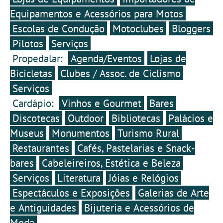
Equipamentos e Acessórios para Motos
Escolas de Condução
Motoclubes
Bloggers
Pilotos
Serviços
Propedalar:
Agenda/Eventos
Lojas de
Bicicletas
Clubes / Assoc. de Ciclismo
Serviços
Cardápio:
Vinhos e Gourmet
Bares
Discotecas
Outdoor
Bibliotecas
Palácios e
Museus
Monumentos
Turismo Rural
Restaurantes
Cafés, Pastelarias e Snack-
bares
Cabeleireiros, Estética e Beleza
Serviços
Literatura
Jóias e Relógios
Espectáculos e Exposições
Galerias de Arte
e Antiguidades
Bijuteria e Acessórios de
Moda