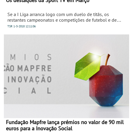
Os destaques da Sport TV em Março
Se a I Liga arranca logo com um duelo de titãs, os
restantes campeonatos e competições de futebol e de
restantes modalidades também não desiludem. Março é o
TSR
1-3-2018
12:11:06
mês de grandes momentos desportivos e a Sport TV será a
casa de todas as emoções, em Portugal e no mundo, em
qualquer modalidade.
Fundação Mapfre lança prémios no valor de 90 mil
euros para a Inovação Social