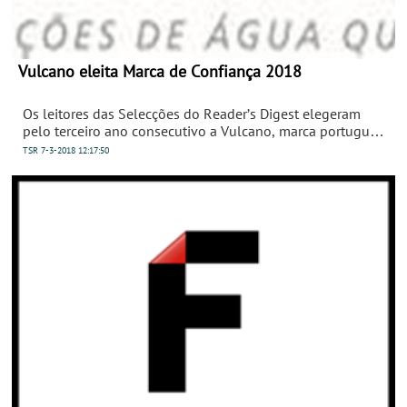
Vulcano eleita Marca de Confiança 2018
Os leitores das Selecções do Reader’s Digest elegeram
pelo terceiro ano consecutivo a Vulcano, marca portuguesa
líder em soluções de Água Quente e Solar Térmico, como
TSR
7-3-2018
12:17:50
Marca de Confiança 2018 na categoria Esquentadores.