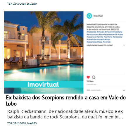
os mais recentes equipamentos a integrarem a família de
TSR
26-2-2018
16:11:50
2-em-1, desenvolvida para a geração móvel.
Ex baixista dos Scorpions rendido a casa em Vale do
Lobo
Ralph Rieckermann, de nacionalidade alemã, músico e ex
baixista da banda de rock Scorpions, da qual foi membro
entre 1992 e 2004, mostrou o seu entusiasmo por uma
TSR
23-2-2018
16:49:23
casa em Vale do Lobo, uma das zonas mais luxuosas do