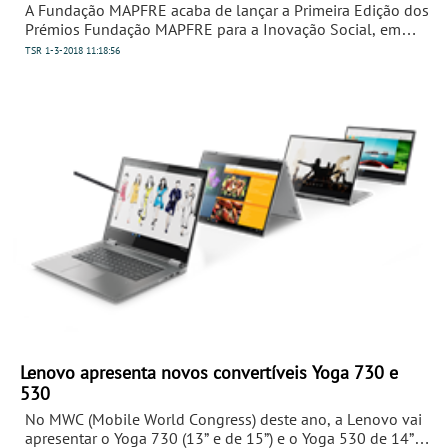
A Fundação MAPFRE acaba de lançar a Primeira Edição dos
Prémios Fundação MAPFRE para a Inovação Social, em
parceria com a IE Business School, tendo como objetivo
TSR
1-3-2018
11:18:56
apoiar soluções inovadoras nas áreas da saúde, segurança
rodoviária e seguros com grande potencial de impacto
social.
Lenovo apresenta novos convertíveis Yoga 730 e
530
No MWC (Mobile World Congress) deste ano, a Lenovo vai
apresentar o Yoga 730 (13” e de 15”) e o Yoga 530 de 14” –