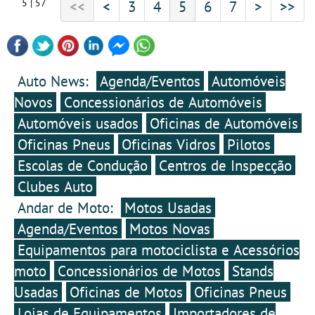
5 | 57
<<
<
3
4
5
6
7
>
>>
Auto News:
Agenda/Eventos
Automóveis
Novos
Concessionários de Automóveis
Automóveis usados
Oficinas de Automóveis
Oficinas Pneus
Oficinas Vidros
Pilotos
Escolas de Condução
Centros de Inspecção
Clubes Auto
Andar de Moto:
Motos Usadas
Agenda/Eventos
Motos Novas
Equipamentos para motociclista e Acessórios
moto
Concessionários de Motos
Stands
Usadas
Oficinas de Motos
Oficinas Pneus
Lojas de Equipamentos
Importadores de