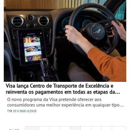
Algarve, através de um comentário a uma publicação no
Instagram do Imovirtual:
Visa lança Centro de Transporte de Excelência e
reinventa os pagamentos em todas as etapas da
viagem
O novo programa da Visa pretende oferecer aos
consumidores uma melhor experiência em qualquer tipo
de viagem, seja por via aérea, ferroviária ou automóvel.
TSR
22-2-2018
12:23:23