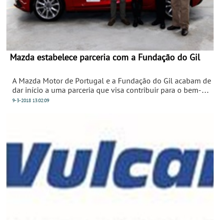
Mazda estabelece parceria com a Fundação do Gil
A Mazda Motor de Portugal e a Fundação do Gil acabam de
dar início a uma parceria que visa contribuir para o bem-
estar das crianças e jovens que contam com o suporte
9-3-2018
13:02:09
daquela organização no nosso país, que tem como missão
a promoção da reintegração de crianças e jovens com
necessidades sociais e clínicas, através de um conjunto de
acções multidisciplinares e integradas que aceleram,
sempre que possível o seu regresso à família e melhoram
o seu bem-estar e qualidade de vida.