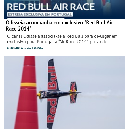
Odisseia acompanha em exclusivo "Red Bull Air
Race 2014"
O canal Odisseia associa-se à Red Bull para divulgar em
exclusivo para Portugal a “Air Race 2014”, prova de
acrobacias de aviões, que reúne os melhores pilotos do
Deep Step
16-5-2014
16:01:52
mundo numa competição única que combina velocidade,
precisão e habilidade e que poderá ser acompanhada a
partir de 31 de maio, às 22h00.