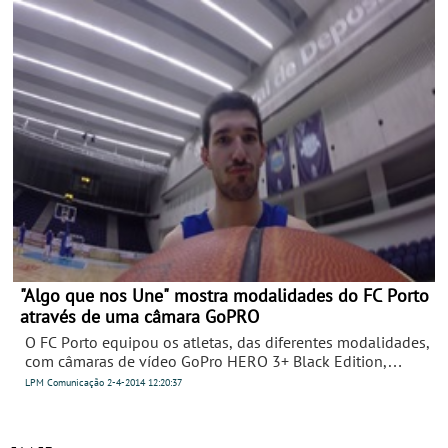
de vida dos seus fãs. A campanha consiste numa série de
18 documentários que retratam vidas “Out of the box” e
bebem da filosofia da marca. Todas as semanas será
divulgado um documentário diferente até ao dia 25 de
Julho.
"Algo que nos Une" mostra modalidades do FC Porto
através de uma câmara GoPRO
O FC Porto equipou os atletas, das diferentes modalidades,
com câmaras de vídeo GoPro HERO 3+ Black Edition,
cedidas pela empresa D’Maker e criou o vídeo “Algo que
LPM Comunicação
2-4-2014
12:20:37
nos Une” disponível desde terça- feira, dia 1 de Abril, no
canal oficial no clube no Youtube.