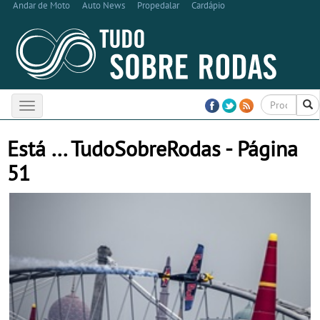
Andar de Moto
Auto News
Propedalar
Cardápio
Toggle
navigation
Está ... TudoSobreRodas - Página
51