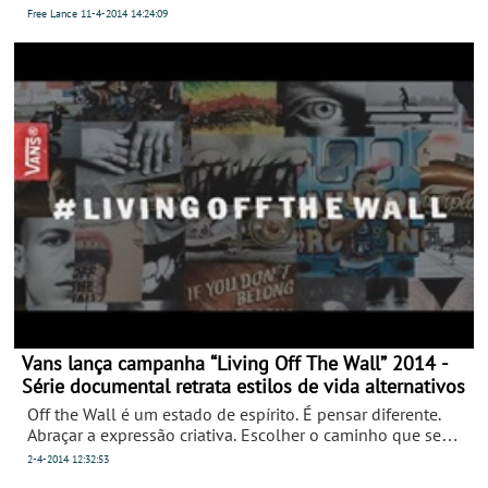
cidade costeira de Rovinj, na Croácia, é nos dias 12 e 13 de
Free Lance
11-4-2014
14:24:09
abril o destino dos melhores pilotos do planeta - numa
etapa completamente nova que sucede à tradicional
abertura em Abu Dhabi. Os ventos do Adriático são o
principal desafio, desta vez extensível a três novos pilotos.
Vans lança campanha “Living Off The Wall” 2014 -
Série documental retrata estilos de vida alternativos
Off the Wall é um estado de espírito. É pensar diferente.
Abraçar a expressão criativa. Escolher o caminho que se
quer percorrer na vida… Com este mote a Vans acaba de
2-4-2014
12:32:53
lançar a campanha “Living Off The Wall” inspirada no estilo