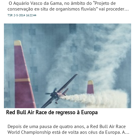
O Aquário Vasco da Gama, no âmbito do “Projeto de
conservação ex-situ de organismos fluviais” vai proceder a
dois repovoamentos de peixes de água doce da fauna
TSR
2-5-2014
16:22:44
portuguesa.
Red Bull Air Race de regresso à Europa
Depois de uma pausa de quatro anos, a Red Bull Air Race
World Championship está de volta aos céus da Europa. A