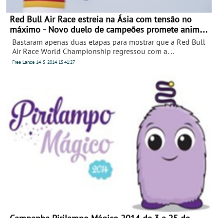
Red Bull Air Race estreia na Ásia com tensão no
máximo - Novo duelo de campeões promete animar
a 3º etapa
Bastaram apenas duas etapas para mostrar que a Red Bull
Air Race World Championship regressou com a
competitividade de sempre, numa nova era onde os
Free Lance
14-5-2014
15:41:27
pilotos dispõem de armas mais equiparadas. Os primeiros
a brilhar foram os campeões Bonhomme e Arch, duas
estrelas que voltam a encontrar-se no próximo fim-de-
semana na estreia da competição nos céus da Malásia.