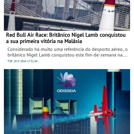
Red Bull Air Race: Britânico Nigel Lamb conquistou
a sua primeira vitória na Malásia
Considerado há muito uma referência do desporto aéreo, o
britânico Nigel Lamb conquistou este fim-de-semana na
Malásia a sua primeira vitória na Red Bull Air Race World
TSR
19-5-2014
17:31:34
Championship - batendo o austríaco Hannes Arch numa
final emocionante. Bonhomme ficou de fora da luta pelos
lugares cimeiros, perdendo também terreno no
campeonato.