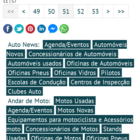
51 | 57
<<
<
49
50
51
52
53
>
>>
Auto News:
Agenda/Eventos
Automóveis
Novos
Concessionários de Automóveis
Automóveis usados
Oficinas de Automóveis
Oficinas Pneus
Oficinas Vidros
Pilotos
Escolas de Condução
Centros de Inspecção
Clubes Auto
Andar de Moto:
Motos Usadas
Agenda/Eventos
Motos Novas
Equipamentos para motociclista e Acessórios
moto
Concessionários de Motos
Stands
Usadas
Oficinas de Motos
Oficinas Pneus