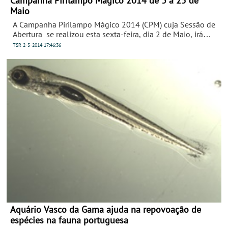
Campanha Pirilampo Mágico 2014 de 3 a 25 de
Maio
A Campanha Pirilampo Mágico 2014 (CPM) cuja Sessão de
Abertura se realizou esta sexta-feira, dia 2 de Maio, irá
decorrer entre 3 e 25 deste mesmo mês, nas várias regiões
TSR
2-5-2014
17:46:36
do país.
Aquário Vasco da Gama ajuda na repovoação de
espécies na fauna portuguesa