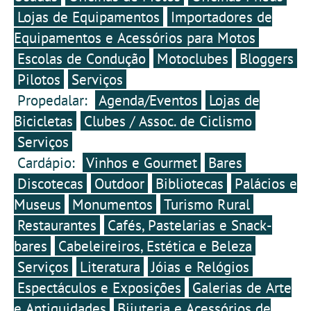
Lojas de Equipamentos
Importadores de
Equipamentos e Acessórios para Motos
Escolas de Condução
Motoclubes
Bloggers
Pilotos
Serviços
Propedalar:
Agenda/Eventos
Lojas de
Bicicletas
Clubes / Assoc. de Ciclismo
Serviços
Cardápio:
Vinhos e Gourmet
Bares
Discotecas
Outdoor
Bibliotecas
Palácios e
Museus
Monumentos
Turismo Rural
Restaurantes
Cafés, Pastelarias e Snack-
bares
Cabeleireiros, Estética e Beleza
Serviços
Literatura
Jóias e Relógios
Espectáculos e Exposições
Galerias de Arte
e Antiguidades
Bijuteria e Acessórios de